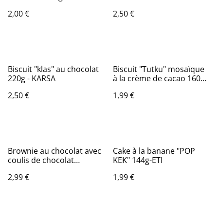
180g
2,00 €
2,50 €
Biscuit "klas" au chocolat
Biscuit "Tutku" mosaïque
220g - KARSA
à la crème de cacao 160g-
ETI
2,50 €
1,99 €
Brownie au chocolat avec
Cake à la banane "POP
coulis de chocolat
KEK" 144g-ETI
"BROWNI" 200g-ETI
2,99 €
1,99 €