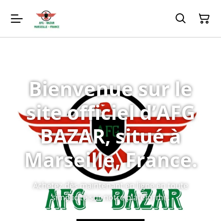
Bienvenue sur le
site officiel d’AFG
BAZAR, situé à
Marseille, France.
Achetez dès maintenant en ligne en toute
simplicité sur notre plateforme.