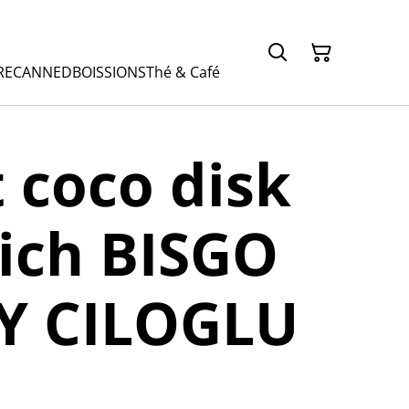
RE
CANNED
BOISSIONS
Thé & Café
t coco disk
ich BISGO
Y CILOGLU