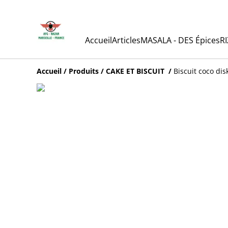
Accueil
Articles
MASALA - DES Épices
RI
Accueil
/
Produits
/
CAKE ET BISCUIT
/
Biscuit coco d