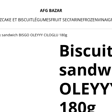
AFG BAZAR
Z
CAKE ET BISCUIT
LÉGUMES
FRUIT SEC
FARINE
FROZEN
VINAIG
isk sandwich BISGO OLEYYY CILOGLU 180g
Biscui
sandw
OLEYY
180g