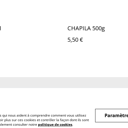
M
CHAPILA 500g
5,50 €
us
Conditions
Politique de
Politiq
confidentialité
Paramètre
hiers qui nous aident à comprendre comment vous utilisez
r plus sur ces cookies et contrôler la façon dont ils sont
galement consulter notre
politique de cookies
.