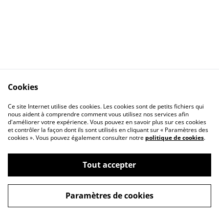
Cookies
Ce site Internet utilise des cookies. Les cookies sont de petits fichiers qui
nous aident à comprendre comment vous utilisez nos services afin
Contactez-nous
Conditions
d'améliorer votre expérience. Vous pouvez en savoir plus sur ces cookies
Politique de
Politique de cookies
et contrôler la façon dont ils sont utilisés en cliquant sur « Paramètres des
confidentialité
cookies ». Vous pouvez également consulter notre
politique de cookies
.
Tout accepter
©
2026
AFG BAZAR
Paramètres de cookies
powered by