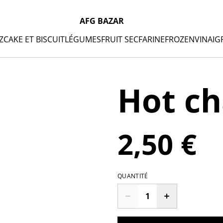
AFG BAZAR
Z
CAKE ET BISCUIT
LÉGUMES
FRUIT SEC
FARINE
FROZEN
VINAIG
Hot c
2,50 €
QUANTITÉ