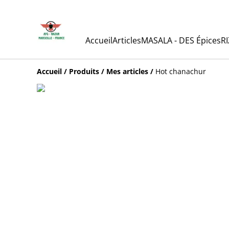
Accueil
Articles
MASALA - DES Épices
RI
Accueil
/
Produits
/
Mes articles
/
Hot chanachur