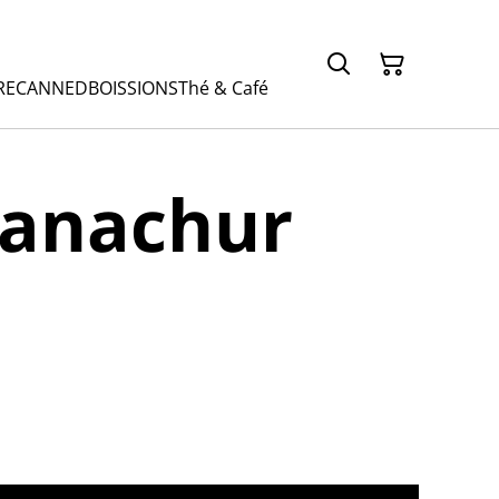
RE
CANNED
BOISSIONS
Thé & Café
hanachur