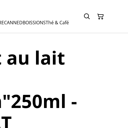
RE
CANNED
BOISSIONS
Thé & Café
 au lait
"250ml -
T