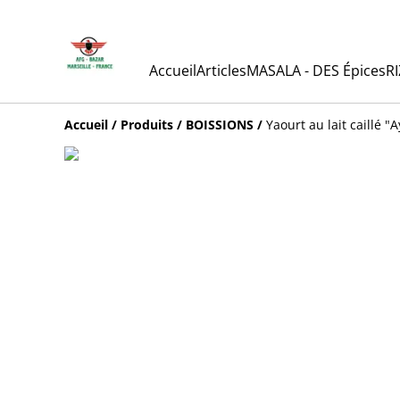
Accueil
Articles
MASALA - DES Épices
RI
Accueil
/
Produits
/
BOISSIONS
/
Yaourt au lait caillé