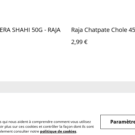
EERA SHAHI 50G - RAJA
Raja Chatpate Chole 4
2,99 €
us
Conditions
Politique de
Politiq
confidentialité
Paramètre
hiers qui nous aident à comprendre comment vous utilisez
r plus sur ces cookies et contrôler la façon dont ils sont
galement consulter notre
politique de cookies
.