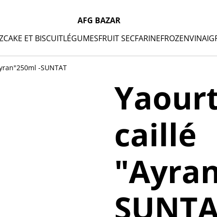
AFG BAZAR
Z
CAKE ET BISCUIT
LÉGUMES
FRUIT SEC
FARINE
FROZEN
VINAIG
 "Ayran"250ml -SUNTAT
Yaourt
caillé
"Ayran
SUNTA