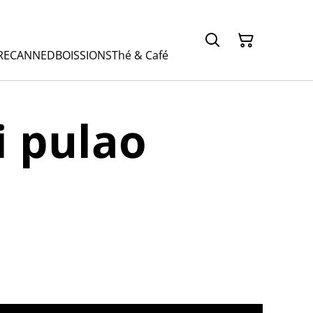
RE
CANNED
BOISSIONS
Thé & Café
 pulao