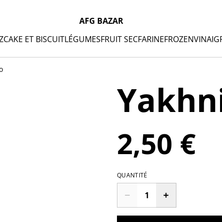
AFG BAZAR
Z
CAKE ET BISCUIT
LÉGUMES
FRUIT SEC
FARINE
FROZEN
VINAIG
o
Yakhni
2,50 €
QUANTITÉ