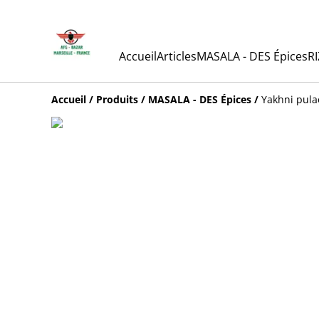
Accueil
Articles
MASALA - DES Épices
RI
Accueil
/
Produits
/
MASALA - DES Épices
/
Yakhni pula