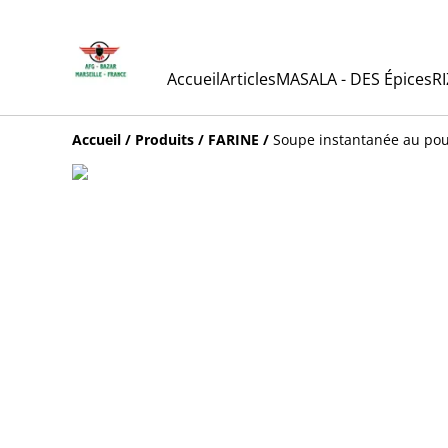
Accueil
Articles
MASALA - DES Épices
RI
Accueil
/
Produits
/
FARINE
/
Soupe instantanée au po