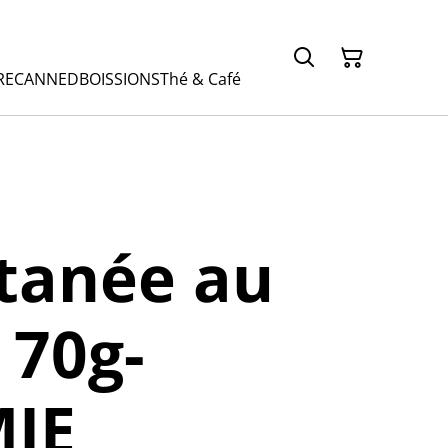
RE
CANNED
BOISSIONS
Thé & Café
tanée au
 70g-
IE