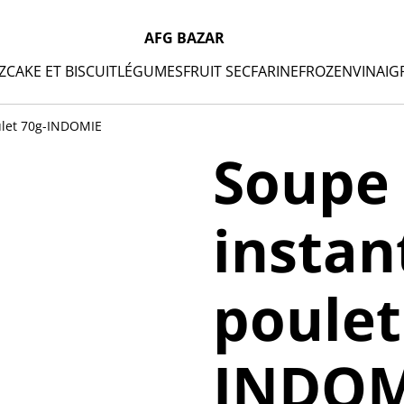
AFG BAZAR
Z
CAKE ET BISCUIT
LÉGUMES
FRUIT SEC
FARINE
FROZEN
VINAIG
ulet 70g-INDOMIE
Soupe
instan
poulet
INDOM