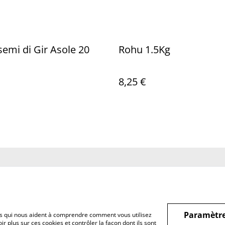
 semi di Gir Asole 20
Rohu 1.5Kg
8,25 €
us
Conditions
Politique de
Politiq
confidentialité
Paramètre
hiers qui nous aident à comprendre comment vous utilisez
r plus sur ces cookies et contrôler la façon dont ils sont