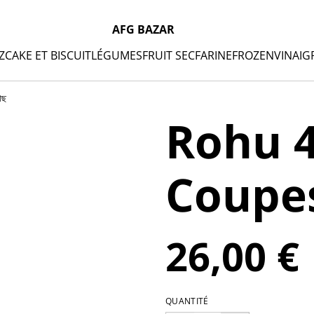
AFG BAZAR
Z
CAKE ET BISCUIT
LÉGUMES
FRUIT SEC
FARINE
FROZEN
VINAIG
াছ
Rohu 4
Coupes 
26,00 €
QUANTITÉ