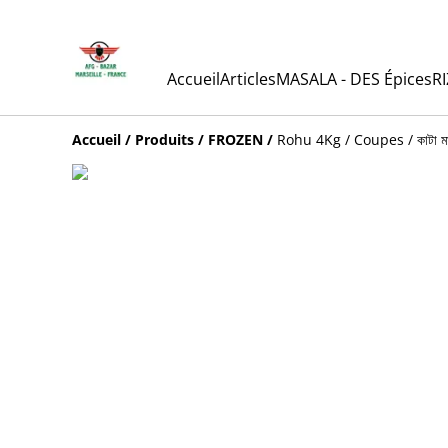
Accueil
Articles
MASALA - DES Épices
RI
Accueil
/
Produits
/
FROZEN
/
Rohu 4Kg / Coupes / কাটা ম