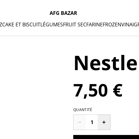
AFG BAZAR
Z
CAKE ET BISCUIT
LÉGUMES
FRUIT SEC
FARINE
FROZEN
VINAIG
Nestle
7,50 €
QUANTITÉ