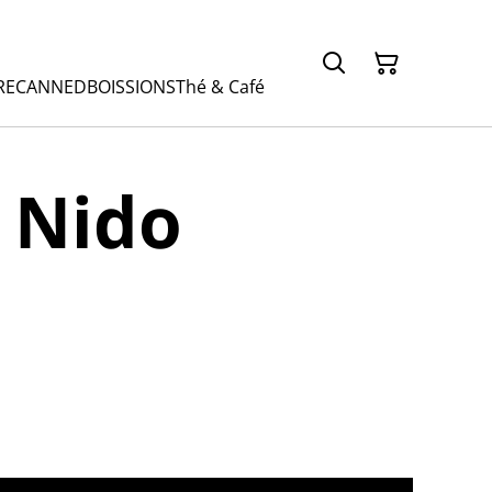
RE
CANNED
BOISSIONS
Thé & Café
 Nido