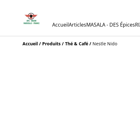
Accueil
Articles
MASALA - DES Épices
RI
Accueil
/
Produits
/
Thé & Café
/
Nestle Nido