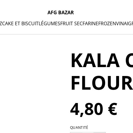
AFG BAZAR
Z
CAKE ET BISCUIT
LÉGUMES
FRUIT SEC
FARINE
FROZEN
VINAIG
KALA 
FLOUR
4,80 €
QUANTITÉ