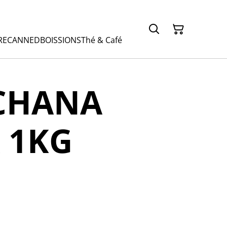
RE
CANNED
BOISSIONS
Thé & Café
CHANA
 1KG