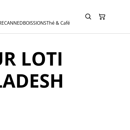
RE
CANNED
BOISSIONS
Thé & Café
R LOTI
LADESH