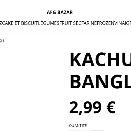
AFG BAZAR
Z
CAKE ET BISCUIT
LÉGUMES
FRUIT SEC
FARINE
FROZEN
VINAIG
SH
KACHU
BANG
2,99 €
QUANTITÉ