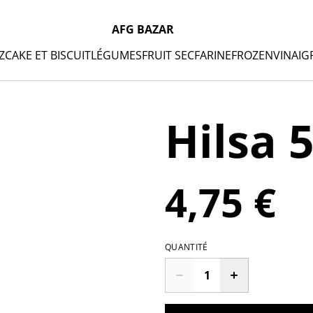
AFG BAZAR
Z
CAKE ET BISCUIT
LÉGUMES
FRUIT SEC
FARINE
FROZEN
VINAIG
Hilsa 5
4,75 €
QUANTITÉ