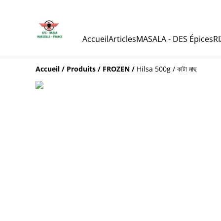
Accueil
Articles
MASALA - DES Épices
RI
Accueil
/
Produits
/
FROZEN
/
Hilsa 500g / কাটা মাছ