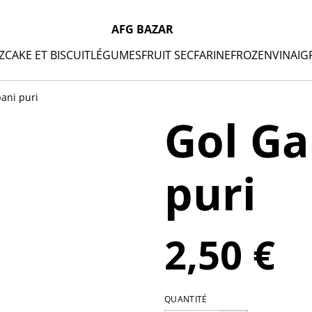
AFG BAZAR
Z
CAKE ET BISCUIT
LÉGUMES
FRUIT SEC
FARINE
FROZEN
VINAIG
ani puri
Gol Ga
puri
2,50 €
QUANTITÉ