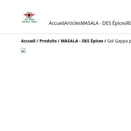
Accueil
Articles
MASALA - DES Épices
RI
Accueil
/
Produits
/
MASALA - DES Épices
/
Gol Gappa p