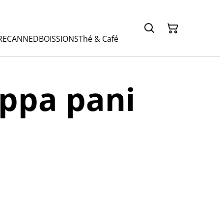
RE
CANNED
BOISSIONS
Thé & Café
ppa pani