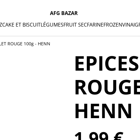
AFG BAZAR
Z
CAKE ET BISCUIT
LÉGUMES
FRUIT SEC
FARINE
FROZEN
VINAIG
LET ROUGE 100g - HENN
EPICE
ROUGE
HENN
1,99 €