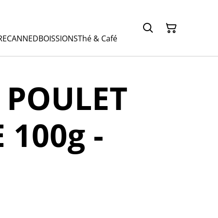
RE
CANNED
BOISSIONS
Thé & Café
S POULET
 100g -