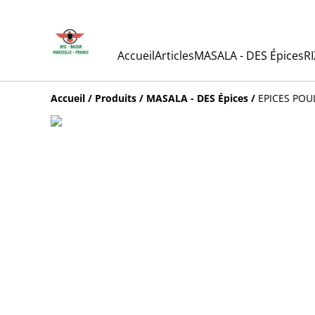
Accueil
Articles
MASALA - DES Épices
RI
Accueil
/
Produits
/
MASALA - DES Épices
/
EPICES POU