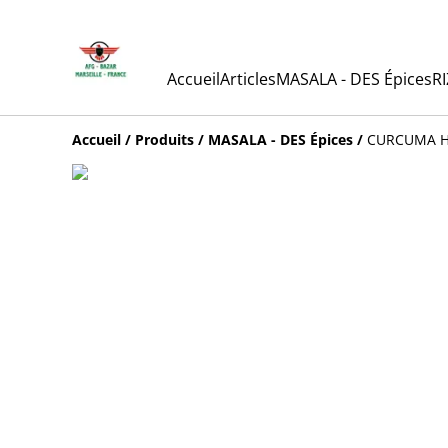
Accueil
Articles
MASALA - DES Épices
RI
Accueil
/
Produits
/
MASALA - DES Épices
/
CURCUMA HA