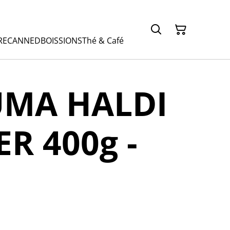
RE
CANNED
BOISSIONS
Thé & Café
MA HALDI
R 400g -