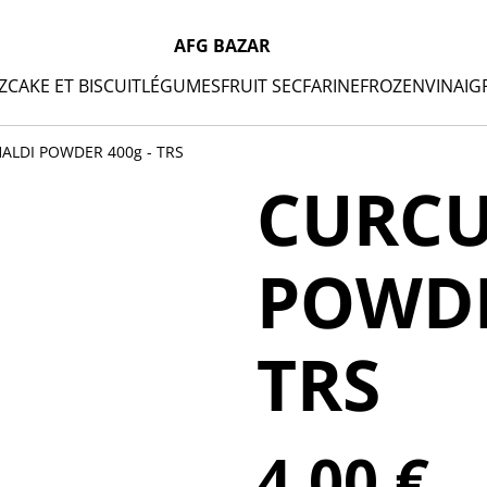
AFG BAZAR
Z
CAKE ET BISCUIT
LÉGUMES
FRUIT SEC
FARINE
FROZEN
VINAIG
LDI POWDER 400g - TRS
CURCU
POWDE
TRS
4,00 €