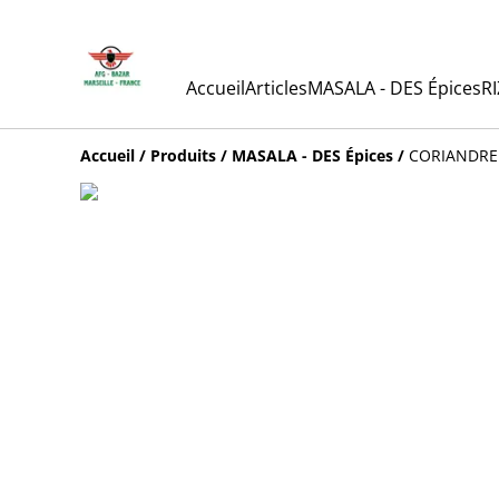
Accueil
Articles
MASALA - DES Épices
RI
Accueil
/
Produits
/
MASALA - DES Épices
/
CORIANDRE