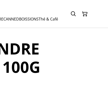
RE
CANNED
BOISSIONS
Thé & Café
NDRE
 100G