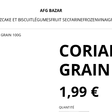
AFG BAZAR
Z
CAKE ET BISCUIT
LÉGUMES
FRUIT SEC
FARINE
FROZEN
VINAIG
 GRAIN 100G
CORIA
GRAIN
1,99 €
QUANTITÉ