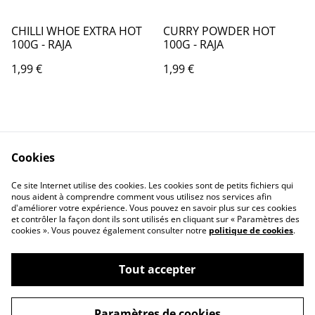
CHILLI WHOE EXTRA HOT
CURRY POWDER HOT
100G - RAJA
100G - RAJA
1,99 €
1,99 €
Cookies
Ce site Internet utilise des cookies. Les cookies sont de petits fichiers qui
nous aident à comprendre comment vous utilisez nos services afin
Contactez-nous
Conditions
d'améliorer votre expérience. Vous pouvez en savoir plus sur ces cookies
Politique de
Politique de cookies
et contrôler la façon dont ils sont utilisés en cliquant sur « Paramètres des
confidentialité
cookies ». Vous pouvez également consulter notre
politique de cookies
.
Tout accepter
©
2026
AFG BAZAR
Paramètres de cookies