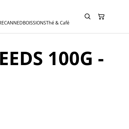
RE
CANNED
BOISSIONS
Thé & Café
EEDS 100G -