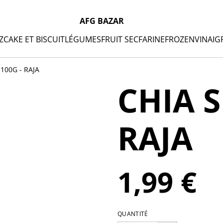
AFG BAZAR
Z
CAKE ET BISCUIT
LÉGUMES
FRUIT SEC
FARINE
FROZEN
VINAIG
100G - RAJA
CHIA S
RAJA
1,99 €
QUANTITÉ