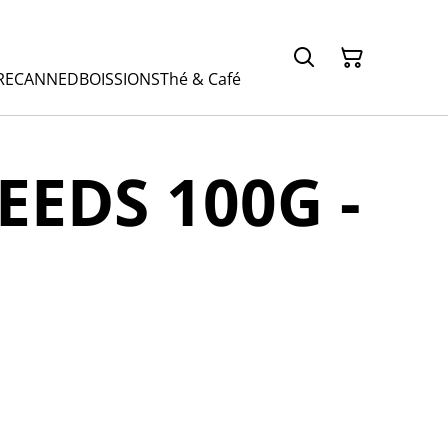
RE
CANNED
BOISSIONS
Thé & Café
EEDS 100G -