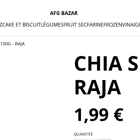
AFG BAZAR
Z
CAKE ET BISCUIT
LÉGUMES
FRUIT SEC
FARINE
FROZEN
VINAIG
100G - RAJA
CHIA S
RAJA
1,99 €
QUANTITÉ