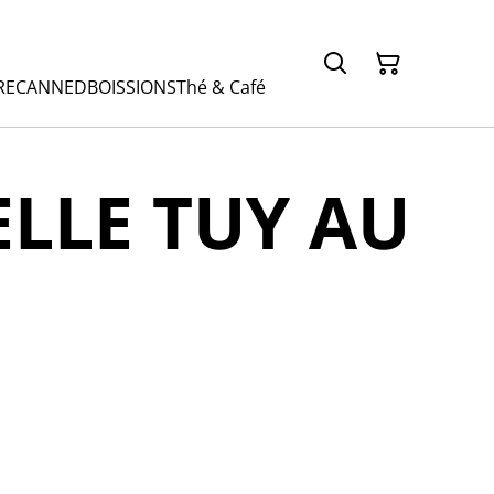
RE
CANNED
BOISSIONS
Thé & Café
LLE TUY AU