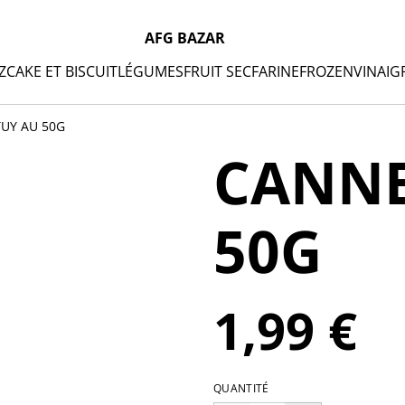
AFG BAZAR
Z
CAKE ET BISCUIT
LÉGUMES
FRUIT SEC
FARINE
FROZEN
VINAIG
UY AU 50G
CANNE
50G
1,99 €
QUANTITÉ